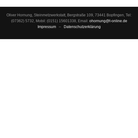
Oliver Hornung, Steinmetzwerkstatt, Bergstraße 109, 73441 Bopfingen, Tel:
(07362) 5732, Mobil: (0151) 15601338, Email:
ohornung@t-online.de
Impressum
–
Datenschutzerklärung